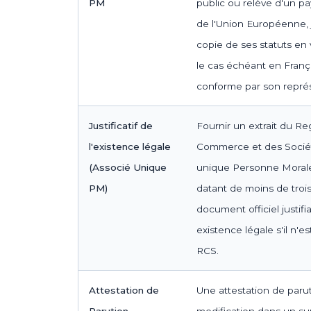
PM
public ou relève d'un 
de l'Union Européenne, 
copie de ses statuts en 
le cas échéant en França
conforme par son représ
Justificatif de
Fournir un extrait du Re
l'existence légale
Commerce et des Sociét
(Associé Unique
unique Personne Morale 
PM)
datant de moins de trois
document officiel justifi
existence légale s'il n'es
RCS.
Attestation de
Une attestation de parut
Parution
modification dans un su