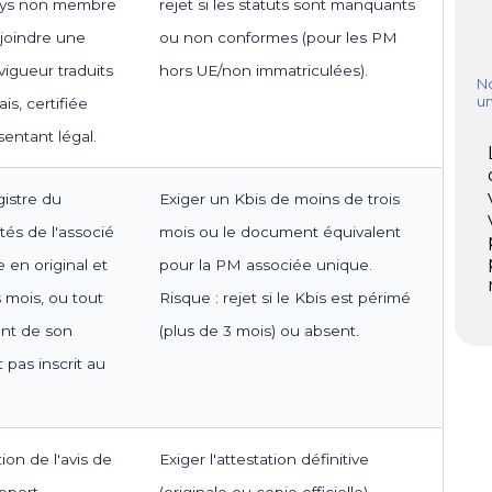
pays non membre
rejet si les statuts sont manquants
joindre une
ou non conformes (pour les PM
vigueur traduits
hors UE/non immatriculées).
No
u
is, certifiée
entant légal.
gistre du
Exiger un Kbis de moins de trois
és de l'associé
mois ou le document équivalent
en original et
pour la PM associée unique.
 mois, ou tout
Risque : rejet si le Kbis est périmé
ant de son
(plus de 3 mois) ou absent.
t pas inscrit au
ion de l'avis de
Exiger l'attestation définitive
pport
(originale ou copie officielle).