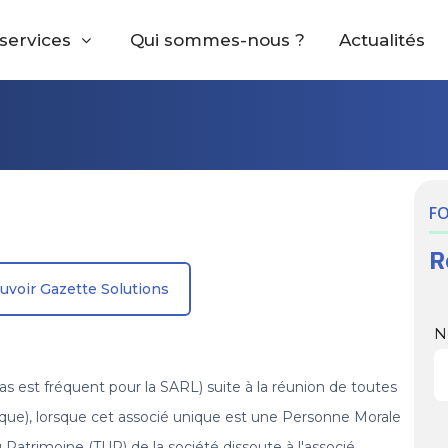
services
Qui sommes-nous ?
Actualités
F
R
uvoir Gazette Solutions
N
as est fréquent pour la SARL) suite à la réunion de toutes
nique), lorsque cet associé unique est une Personne Morale
 Patrimoine (TUP) de la société dissoute à l'associé