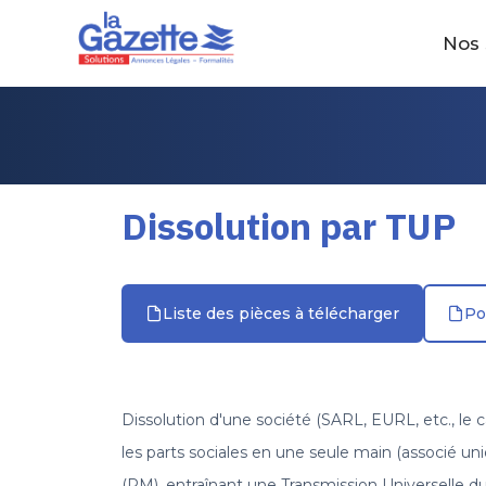
Nos 
Dissolution par TUP
Liste des pièces à télécharger
Po
Dissolution d'une société (SARL, EURL, etc., le c
les parts sociales en une seule main (associé u
(PM), entraînant une Transmission Universelle du