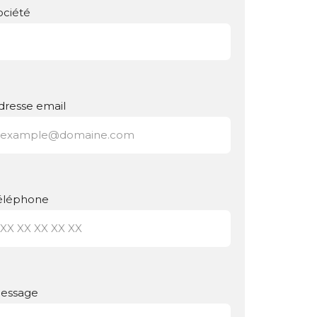
ociété
dresse email
éléphone
essage