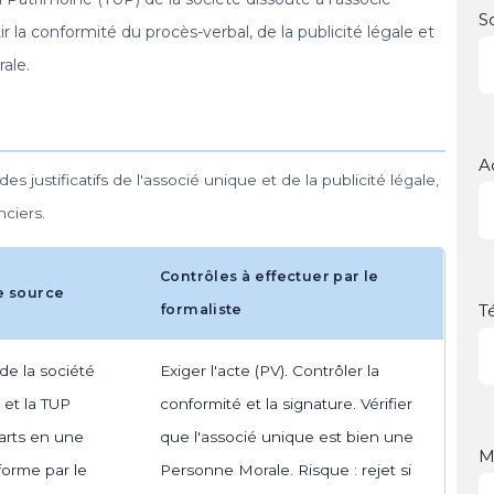
S
ir la conformité du procès-verbal, de la publicité légale et
rale.
A
es justificatifs de l'associé unique et de la publicité légale,
ciers.
Contrôles à effectuer par le
e source
T
formaliste
de la société
Exiger l'acte (PV). Contrôler la
 et la TUP
conformité et la signature. Vérifier
parts en une
que l'associé unique est bien une
M
forme par le
Personne Morale. Risque : rejet si