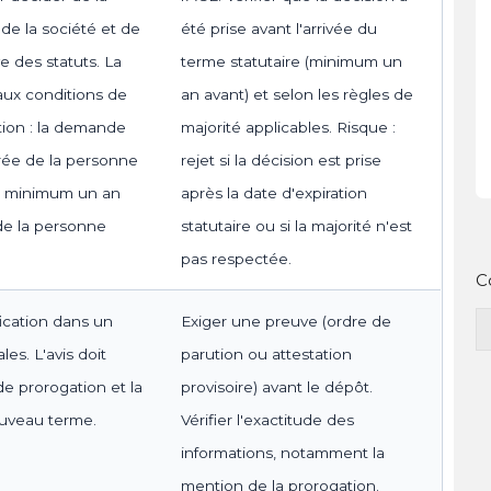
de la société et de
été prise avant l'arrivée du
ve des statuts. La
terme statutaire (minimum un
 aux conditions de
an avant) et selon les règles de
tion : la demande
majorité applicables. Risque :
rée de la personne
rejet si la décision est prise
au minimum un an
après la date d'expiration
 de la personne
statutaire ou si la majorité n'est
pas respectée.
C
ication dans un
Exiger une preuve (ordre de
es. L'avis doit
parution ou attestation
e prorogation et la
provisoire) avant le dépôt.
ouveau terme.
Vérifier l'exactitude des
informations, notamment la
mention de la prorogation.