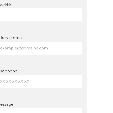
ociété
dresse email
éléphone
essage