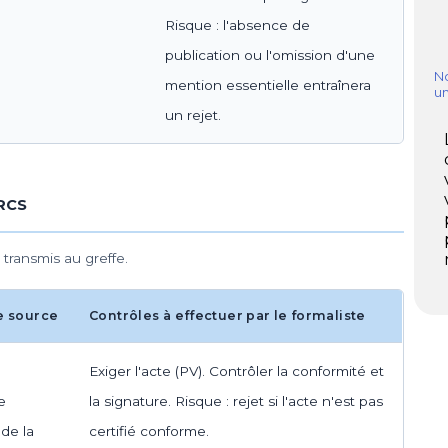
Risque : l'absence de
publication ou l'omission d'une
No
mention essentielle entraînera
u
un rejet.
 RCS
 transmis au greffe.
e source
Contrôles à effectuer par le formaliste
Exiger l'acte (PV). Contrôler la conformité et
e
la signature. Risque : rejet si l'acte n'est pas
de la
certifié conforme.