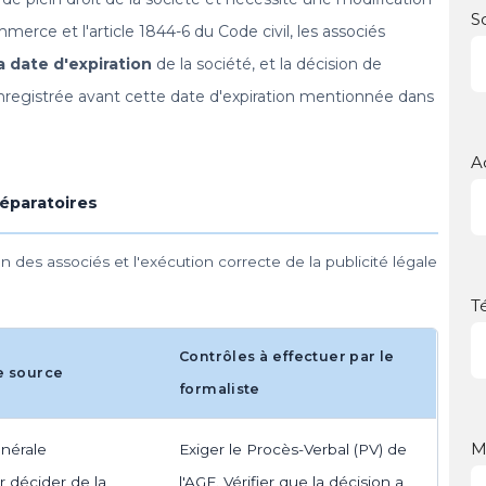
S
mmerce et l'article 1844-6 du Code civil, les associés
a date d'expiration
de la société, et la décision de
nregistrée avant cette date d'expiration mentionnée dans
A
réparatoires
ion des associés et l'exécution correcte de la publicité légale
T
Contrôles à effectuer par le
e source
formaliste
M
nérale
Exiger le Procès-Verbal (PV) de
r décider de la
l'AGE. Vérifier que la décision a