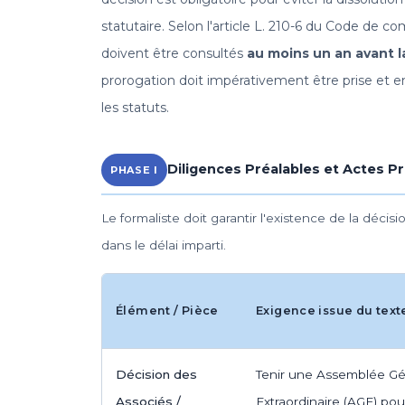
statutaire. Selon l'article L. 210-6 du Code de co
doivent être consultés
au moins un an avant l
prorogation doit impérativement être prise et e
les statuts.
Diligences Préalables et Actes P
PHASE I
Le formaliste doit garantir l'existence de la décis
dans le délai imparti.
Élément / Pièce
Exigence issue du text
Décision des
Tenir une Assemblée Gé
Associés /
Extraordinaire (AGE) pou