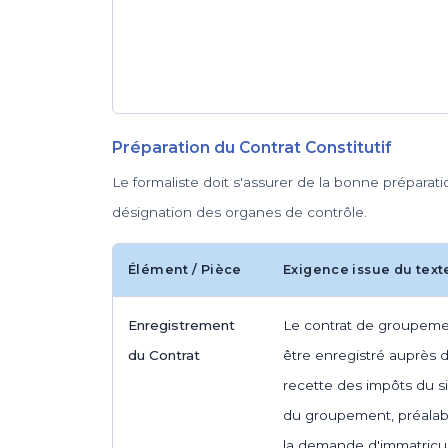
Préparation du Contrat Constitutif
Le formaliste doit s'assurer de la bonne préparati
désignation des organes de contrôle.
Élément / Pièce
Exigence issue du text
Enregistrement
Le contrat de groupeme
du Contrat
être enregistré auprès d
recette des impôts du s
du groupement, préala
la demande d'immatricul