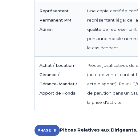
Représentant
Une copie certifiée con
Permanent PM
représentant légal de l'
Admin.
qualité de représentan
personne morale nommé
le cas échéant.
Achat / Location-
Pièces justificatives de
Gérance /
(acte de vente, contrat 
Gérance-Mandat /
acte d'apport). Pour LG/
Apport de Fonds
de parution dans un SHAL
la prise d'activité.
Pièces Relatives aux Dirigeant
PHASE III