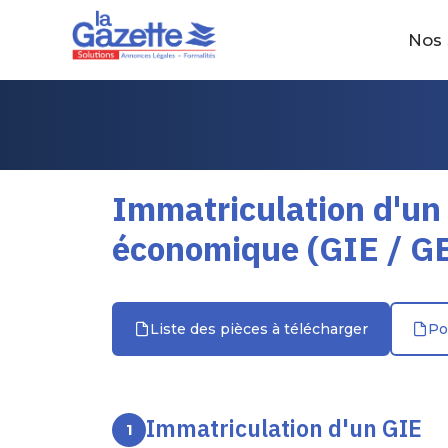
Nos 
Immatriculation d'un
économique (GIE / G
Liste des pièces à télécharger
Po
Immatriculation d'un GIE
1