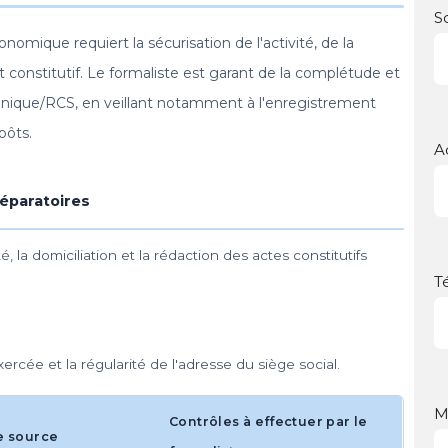
S
omique requiert la sécurisation de l'activité, de la
t constitutif. Le formaliste est garant de la complétude et
Unique/RCS, en veillant notamment à l'enregistrement
pôts.
A
réparatoires
é, la domiciliation et la rédaction des actes constitutifs
T
 exercée et la régularité de l'adresse du siège social.
M
Contrôles à effectuer par le
e source