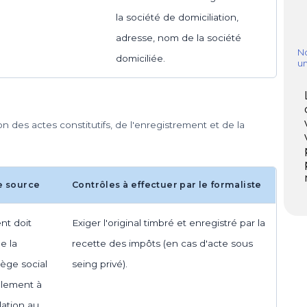
la société de domiciliation,
adresse, nom de la société
No
domiciliée.
u
on des actes constitutifs, de l'enregistrement et de la
e source
Contrôles à effectuer par le formaliste
nt doit
Exiger l'original timbré et enregistré par la
e la
recette des impôts (en cas d'acte sous
iège social
seing privé).
blement à
ation au