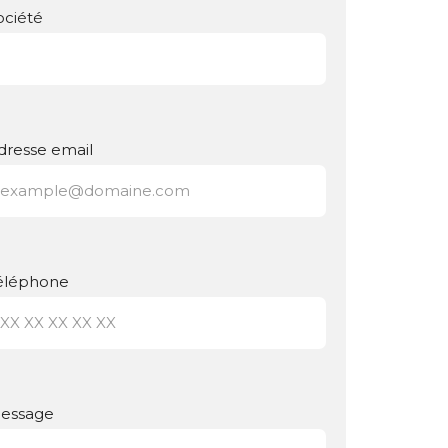
ociété
dresse email
éléphone
essage