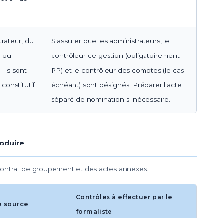
trateur, du
S'assurer que les administrateurs, le
t du
contrôleur de gestion (obligatoirement
Ils sont
PP) et le contrôleur des comptes (le cas
constitutif
échéant) sont désignés. Préparer l'acte
séparé de nomination si nécessaire.
roduire
 contrat de groupement et des actes annexes.
Contrôles à effectuer par le
e source
formaliste