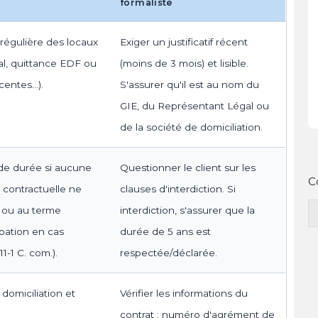
formaliste
 régulière des locaux
Exiger un justificatif récent
al, quittance EDF ou
(moins de 3 mois) et lisible.
centes…).
S'assurer qu'il est au nom du
GIE, du Représentant Légal ou
de la société de domiciliation.
 de durée si aucune
Questionner le client sur les
C
u contractuelle ne
clauses d'interdiction. Si
ns ou au terme
interdiction, s'assurer que la
upation en cas
durée de 5 ans est
11-1 C. com.).
respectée/déclarée.
domiciliation et
Vérifier les informations du
contrat : numéro d'agrément de