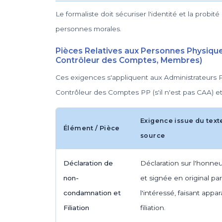
Le formaliste doit sécuriser l'identité et la probi
personnes morales.
Pièces Relatives aux Personnes Physique
Contrôleur des Comptes, Membres)
Ces exigences s'appliquent aux Administrateurs P
Contrôleur des Comptes PP (s'il n'est pas CAA) 
Exigence issue du text
Élément / Pièce
source
Déclaration de
Déclaration sur l'honne
non-
et signée en original par
condamnation et
l'intéressé, faisant appara
Filiation
filiation.