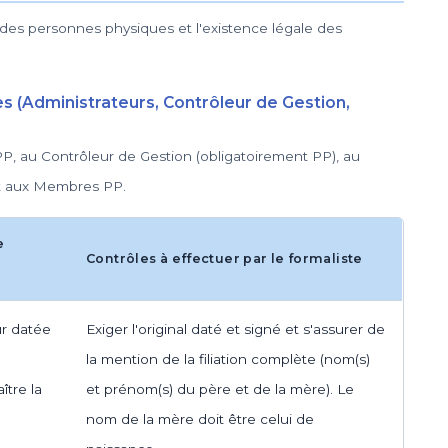
té des personnes physiques et l'existence légale des
s (Administrateurs, Contrôleur de Gestion,
P, au Contrôleur de Gestion (obligatoirement PP), au
et aux Membres PP.
e
Contrôles à effectuer par le formaliste
ur datée
Exiger l'original daté et signé et s'assurer de
la mention de la filiation complète (nom(s)
ître la
et prénom(s) du père et de la mère). Le
nom de la mère doit être celui de