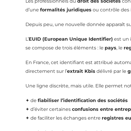
Les professionnels du
droit des sociétés
cons
d’une
formalités juridiques
ou contrôle des 
Depuis peu, une nouvelle donnée apparaît s
L’
EUID (European Unique Identifier)
est un 
se compose de trois éléments : le
pays
, le
reg
En France, cet identifiant est attribué auto
directement sur l’
extrait Kbis
délivré par le
g
Une ligne discrète, mais utile. Elle permet 
✦ de
fiabiliser l’identification des sociétés
✦ d’éviter certaines
confusions entre entrep
✦ de faciliter les échanges entre
registres e