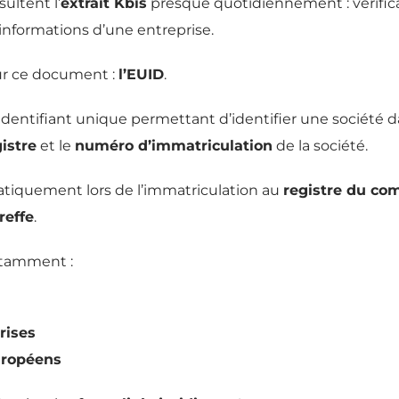
ultent l’
extrait Kbis
presque quotidiennement : vérific
informations d’une entreprise.
ur ce document :
l’EUID
.
identifiant unique permettant d’identifier une société 
istre
et le
numéro d’immatriculation
de la société.
matiquement lors de l’immatriculation au
registre du co
reffe
.
notamment :
rises
uropéens