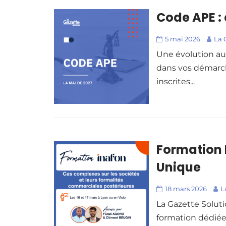
Code APE :
5 mai 2026
La 
Une évolution au
dans vos démarche
inscrites...
Formation 
Unique
18 mars 2026
L
La Gazette Soluti
formation dédiée