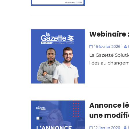
Webinaire 
16 février 2026
La Gazette Solut
liées au changeme
Annonce lég
une modifi
12 février 2026