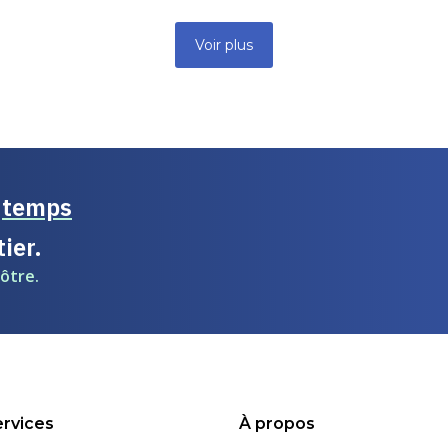
Voir plus
e
temps
ier.
ôtre.
rvices
À propos