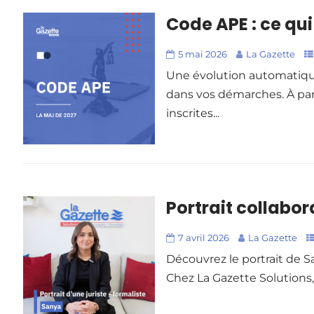
Code APE : ce qu
5 mai 2026
La Gazette
Une évolution automatique
dans vos démarches. À part
inscrites...
Portrait collabor
7 avril 2026
La Gazette
Découvrez le portrait de S
Chez La Gazette Solutions, 